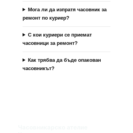
Часовникарско ателие 