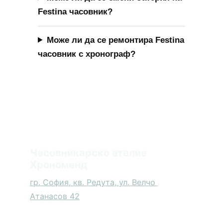
Часовникарско ателие 
Хрономенд
гр. София, кв. Редута, ул. Велчо 
Атанасов 42