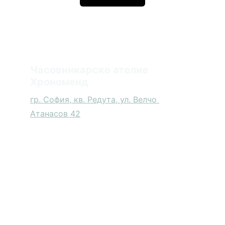
Часовникарско ателие 
Хрономенд
гр. София, кв. Редута, ул. Велчо 
Атанасов 42
Контакт с нас
+359889851025
(Viber)
info@chronomend.com
*Всички споменати търговски марки са 
собственост на техните притежатели. 
Хрономенд е независимо часовникарско 
ателие и не е оторизиран сервиз за тях. 