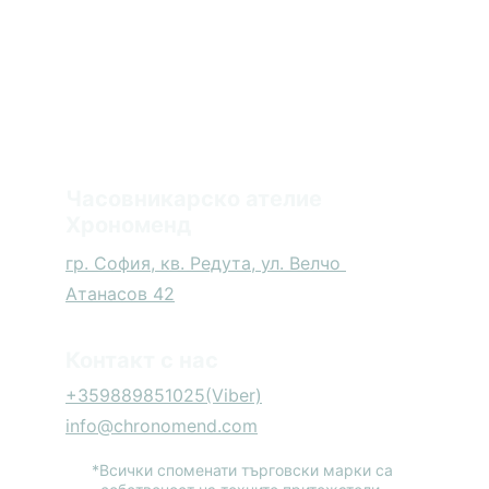
Часовникарско ателие 
Хрономенд
гр. София, кв. Редута, ул. Велчо 
Атанасов 42
Контакт с нас
+359889851025
(Viber)
info@chronomend.com
*Всички споменати търговски марки са 