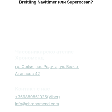
Часовникарско ателие 
Хрономенд
гр. София, кв. Редута, ул. Велчо 
Атанасов 42
Контакт с нас
+359889851025
(Viber)
info@chronomend.com