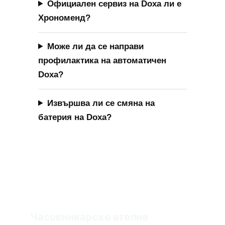
Часовникарско ателие 