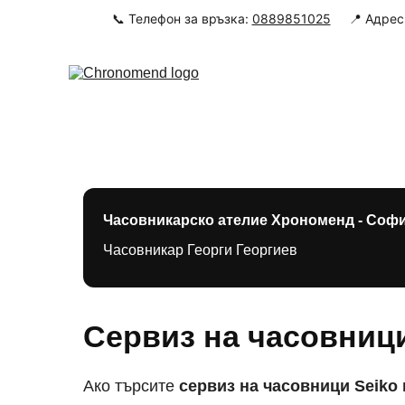
📞 Телефон за връзка: 
0889851025
     📍 Адр
Начал