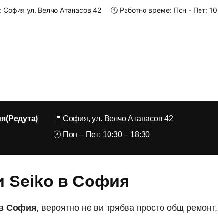
ес: София ул. Велчо Атанасов 42     🕙 Работно време: Пон - Пет: 
о
За нас
Услуги
Цени
Марки
Контакти
Магазин