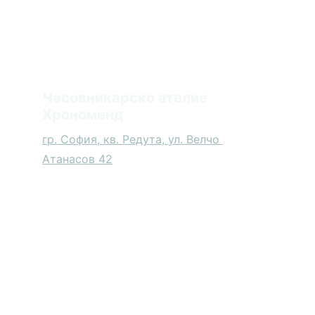
Часовникарско ателие 
Хрономенд
гр. София, кв. Редута, ул. Велчо 
Атанасов 42
Контакт с нас
+359889851025
(Viber)
info@chronomend.com
*Всички споменати търговски марки са 
собственост на техните притежатели. 
Хрономенд е независимо часовникарско 
ателие и не е оторизиран сервиз за тях. 