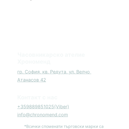
Часовникарско ателие 
Хрономенд
гр. София, кв. Редута, ул. Велчо 
Атанасов 42
Контакт с нас
+359889851025
(Viber)
info@chronomend.com
*Всички споменати търговски марки са 