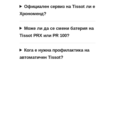
Часовникарско ателие 
Хрономенд