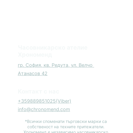
Часовникарско ателие 
Хрономенд
гр. София, кв. Редута, ул. Велчо 
Атанасов 42
Контакт с нас
+359889851025
(Viber)
info@chronomend.com
*Всички споменати търговски марки са 
собственост на техните притежатели. 
Хрономенд е независимо часовникарско 