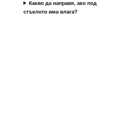
Часовникарско ателие 
Хрономенд
гр. София, кв. Редута, ул. Велчо 
Атанасов 42
Контакт с нас
+359889851025
(Viber)
info@chronomend.com